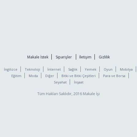
Makale İstek
Siparişler
İletişim
Gizlilik
İngilizce
Teknoloji
İnternet
Sağlık
Yemek
Oyun
Mobilya
Eğitim
Moda
Diğer
Bitki ve Bitki Çeşitleri
Para ve Borsa
Seyahat
İnşaat
Tüm Hakları Saklıdır, 2016 Makale İşi